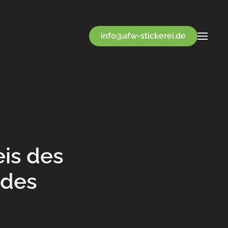
info@afw-stickerei.de
eis des
ndes