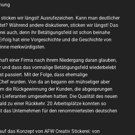
ihung
 sticken wir längst! Ausrufezeichen. Kann man deutlicher
et? Während andere diskutieren, sticken wir längst! Das
ei auch, denn ihr Betätigungsfeld ist schon beinahe
Erfolg hat eine Vorgeschichte und die Geschichte von
Sinne merkwürdigsten.
haft einer Firma nach ihrem Niedergang daran glauben,
ar und dass das vormalige Betätigungsfeld wiederbelebt
t passiert. Mit der Folge, dass ehemalige
 Chef wurden. Von da an begann ein mühseliger aber
f um die Rückgewinnung der Kunden, die abgesprungen
n Lieferanten umgesehen hatten. Die Qualität des neuen
ald zu einer Rückkehr. 20 Arbeitsplätze konnten so
ist das Unternehmen für den renommiertesten deutschen
uf das Konzept von AFW Creativ Stickerei: von