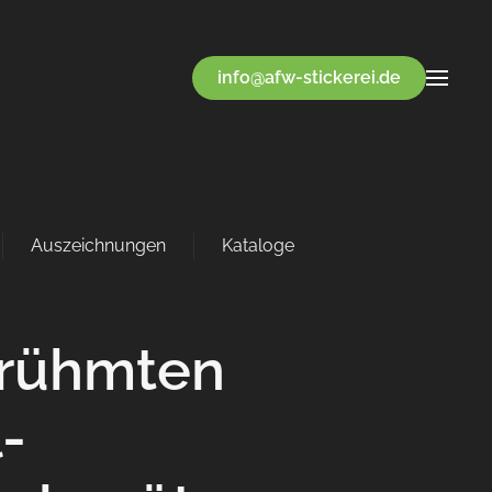
info@afw-stickerei.de
Auszeichnungen
Kataloge
erühmten
-