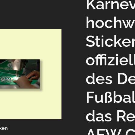
Karne
hochw
Sticke
offizi
des D
Fußbal
das Re
ken
AFW Cr