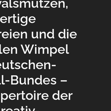
valsmützen,
ertige
reien und die
ellen Wimpel
eutschen-
l-Bundes –
pertoire der
eativ-